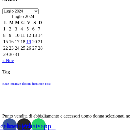
Archivi
Luglio 2024
L
M
M
G
V
S
D
1
2
3
4
5
6
7
8
9
10
11
12
13
14
15
16
17
18
19
20
21
22
23
24
25
26
27
28
29
30
31
« Nov
Tag
clean
creative
design
furniture
post
Punto vendita di abbigliamento e accessori uomo donna selezionati nel
acebook
Instagram
Whatsapp