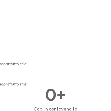
oprattutto stile!
oprattutto stile!
0
+
Capi in contovendita​