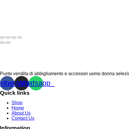
Punto vendita di abbigliamento e accessori uomo donna selezion
cebook
Instagram
Whatsapp
Quick links
Shop
Home
About Us
Contact Us
Information